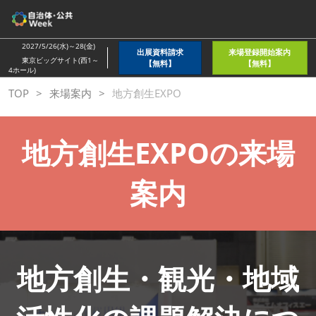
ス
キ
ッ
2027/5/26(水)～28(金)
出展資料請求
来場登録開始案内
プ
東京ビッグサイト(西1～
【無料】
【無料】
4ホール)
し
TOP
来場案内
地方創生EXPO
て
進
む
地方創生EXPOの来場
案内
地方創生・観光・地域