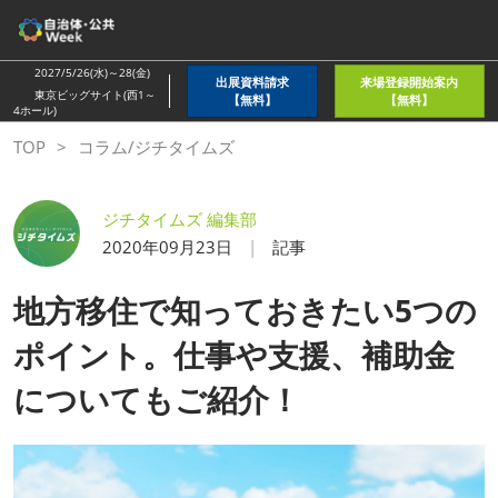
ス
キ
ッ
2027/5/26(水)～28(金)
出展資料請求
来場登録開始案内
プ
東京ビッグサイト(西1～
【無料】
【無料】
4ホール)
し
TOP
コラム/ジチタイムズ
て
進
む
ジチタイムズ 編集部
2020年09月23日
記事
地方移住で知っておきたい5つの
ポイント。仕事や支援、補助金
についてもご紹介！