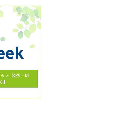
ら ＞【公社・団
方】