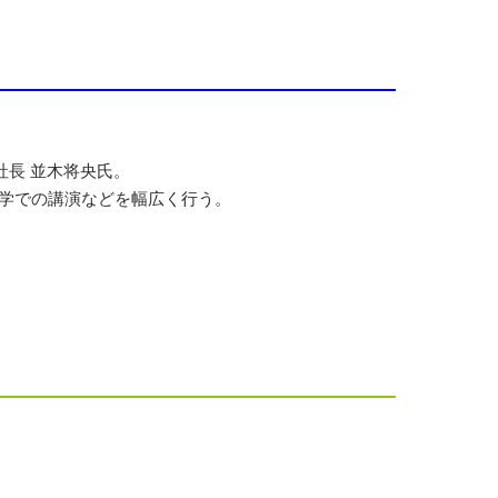
長 並木将央氏。
ナーや大学での講演などを幅広く行う。