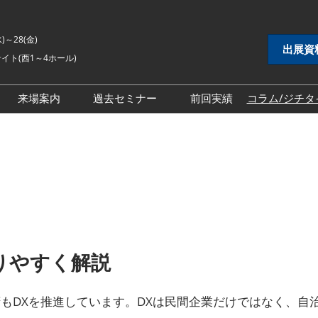
水)～28(金)
出展資
イト(西1～4ホール)
来場案内
過去セミナー
前回実績
コラム/ジチタ
DX展
自治体DX展
2026年セミナー
 EXPO
地方創生EXPO
2025年セミナー
シティ推進 EXPO
地域防災EXPO
2024年セミナー
EXPO
スマートシティ推進EXPO
インフラ維持管理・
自治体インフラ維持管理・
対策展
老朽化対策展
りやすく解説
 EXPO
地域福祉EXPO
ごみ処理・リサイク
自治体ごみ処理・リサイク
もDXを推進しています。DXは民間企業だけではなく、自
ル展