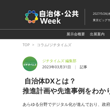
ス
キ
2027/5/26(
ッ
東京ビッグサ
プ
し
て
展示会概要
出展案内
進
自治体
TOP
コラム/ジチタイムズ
む
地方創生
スマート
ジチタイムズ 編集部
2023年03月31日
記事
地域防災
自治体
自治体DXとは？
老朽化
推進計画や先進事例をわか
地域福祉
自治体
あらゆる分野でデジタル化が進んでおり、政府
ル展