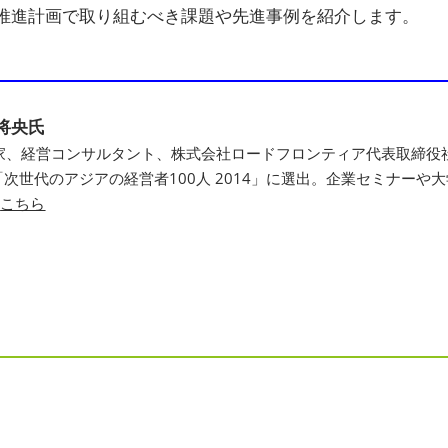
X推進計画で取り組むべき課題や先進事例を紹介します。
交通アクセス
展示会・セミナー参加ポリ
シー
将央氏
家、経営コンサルタント、株式会社ロードフロンティア代表取締役社
 Times「次世代のアジアの経営者100人 2014」に選出。企業セミ
は
こちら