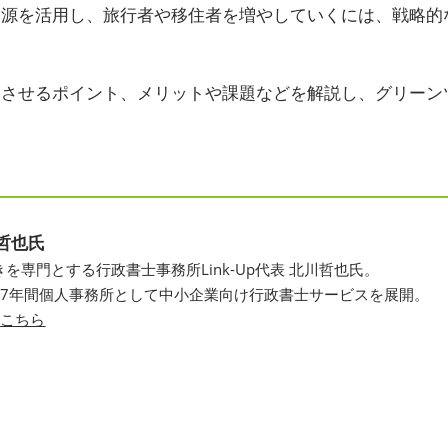
資源を活用し、旅行者や移住者を増やしていくには、戦略的
交通アクセス
展示会・セミナー参加ポリ
シー
進させるポイント、メリットや課題などを解説し、グリーン
哲也氏
を専門とする行政書士事務所Link-Up代表 北川哲也氏。
業し7年間個人事務所として中小企業向け行政書士サービスを展開。
は
こちら