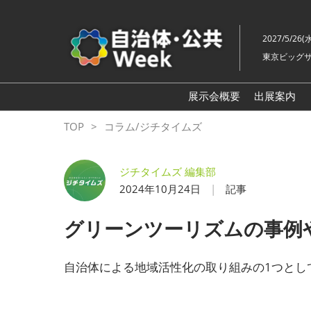
ス
キ
2027/5/26(
ッ
東京ビッグサ
プ
し
て
展示会概要
出展案内
進
自治体
TOP
コラム/ジチタイムズ
む
地方創生
スマート
ジチタイムズ 編集部
2024年10月24日
記事
地域防災
自治体
グリーンツーリズムの事例
老朽化
地域福祉
自治体による地域活性化の取り組みの1つとし
自治体
ル展