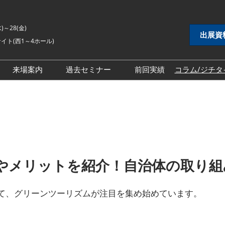
水)～28(金)
出展資
イト(西1～4ホール)
来場案内
過去セミナー
前回実績
コラム/ジチタ
DX展
自治体DX展
2026年セミナー
 EXPO
地方創生EXPO
2025年セミナー
シティ推進 EXPO
地域防災EXPO
2024年セミナー
EXPO
スマートシティ推進EXPO
インフラ維持管理・
自治体インフラ維持管理・
やメリットを紹介！自治体の取り組
対策展
老朽化対策展
 EXPO
地域福祉EXPO
て、グリーンツーリズムが注目を集め始めています。
ごみ処理・リサイク
自治体ごみ処理・リサイク
ル展