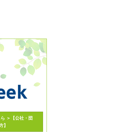
ら ＞【公社・団
方】