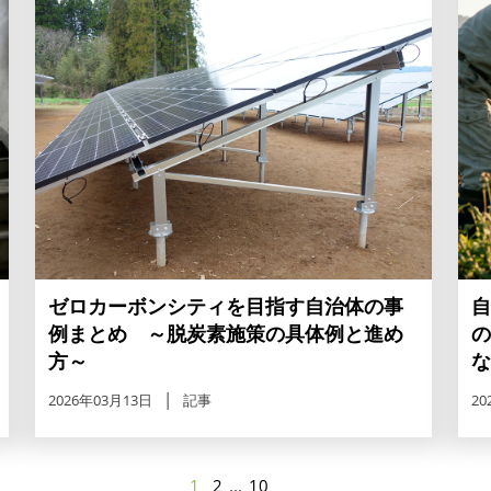
ゼロカーボンシティを目指す自治体の事
自
例まとめ ～脱炭素施策の具体例と進め
の
方～
な
2026年03月13日
記事
20
1
2
...
10