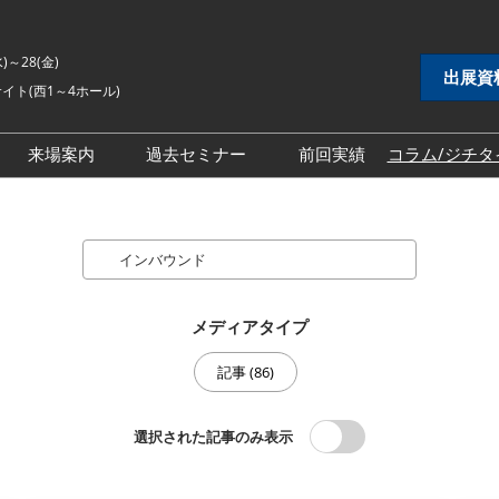
水)～28(金)
出展資
イト(西1～4ホール)
来場案内
過去セミナー
前回実績
コラム/ジチタ
DX展
自治体DX展
2026年セミナー
 EXPO
地方創生EXPO
2025年セミナー
Search
シティ推進 EXPO
地域防災EXPO
2024年セミナー
EXPO
スマートシティ推進EXPO
メディアタイプ
インフラ維持管理・
自治体インフラ維持管理・
記事 (86)
対策展
老朽化対策展
 EXPO
地域福祉EXPO
選択された記事のみ表示
ごみ処理・リサイク
自治体ごみ処理・リサイク
ル展