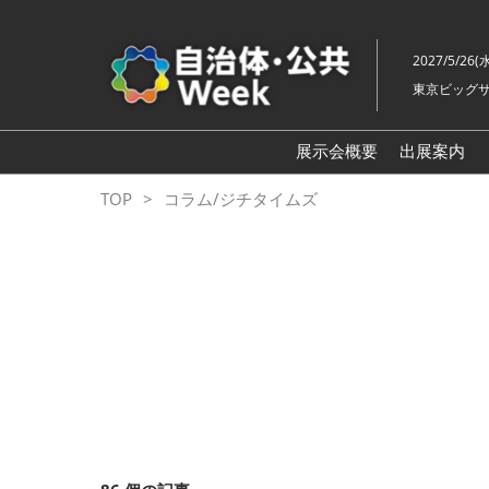
ス
キ
2027/5/26(
ッ
東京ビッグサ
プ
し
て
展示会概要
出展案内
進
自治体
TOP
コラム/ジチタイムズ
む
地方創生
スマート
地域防災
自治体
老朽化
地域福祉
自治体
ル展