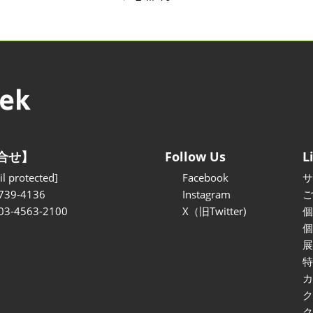
合せ】
Follow Us
L
l protected]
Facebook
739-4136
Instagram
 03-4563-2100
X（旧Twitter)