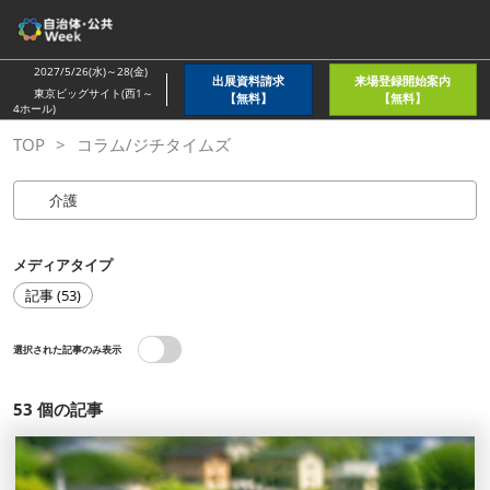
ス
キ
ッ
2027/5/26(水)～28(金)
出展資料請求
来場登録開始案内
プ
東京ビッグサイト(西1～
【無料】
【無料】
4ホール)
し
TOP
コラム/ジチタイムズ
て
進
む
メディアタイプ
記事 (53)
選択された記事のみ表示
53
個の記事