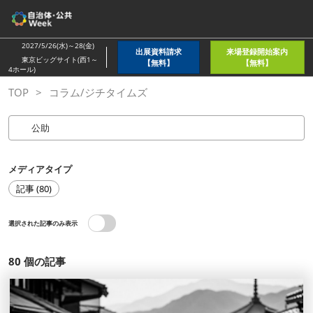
ス
キ
ッ
2027/5/26(水)～28(金)
出展資料請求
来場登録開始案内
プ
東京ビッグサイト(西1～
【無料】
【無料】
4ホール)
し
TOP
コラム/ジチタイムズ
て
進
む
メディアタイプ
記事 (80)
選択された記事のみ表示
80
個の記事