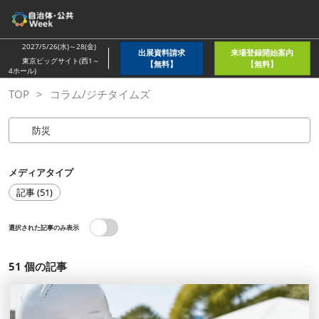
ス
キ
ッ
2027/5/26(水)～28(金)
出展資料請求
来場登録開始案内
プ
東京ビッグサイト(西1～
【無料】
【無料】
4ホール)
し
TOP
コラム/ジチタイムズ
て
進
む
メディアタイプ
記事 (51)
選択された記事のみ表示
51
個の記事