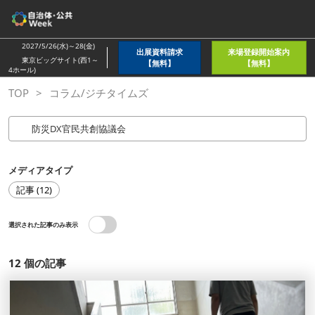
ス
キ
ッ
2027/5/26(水)～28(金)
出展資料請求
来場登録開始案内
プ
東京ビッグサイト(西1～
【無料】
【無料】
4ホール)
し
TOP
コラム/ジチタイムズ
て
進
む
メディアタイプ
記事 (12)
選択された記事のみ表示
12
個の記事