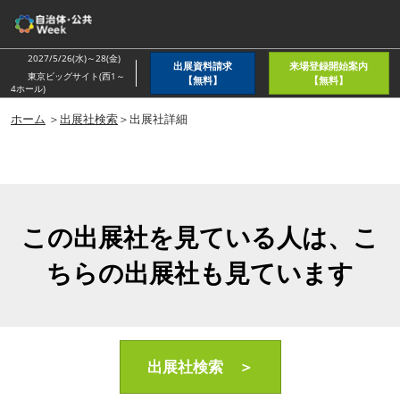
ス
キ
ッ
2027/5/26(水)～28(金)
出展資料請求
来場登録開始案内
プ
東京ビッグサイト(西1～
【無料】
【無料】
4ホール)
し
ホーム
＞
出展社検索
＞出展社詳細
て
進
む
この出展社を見ている人は、こ
ちらの出展社も見ています
出展社検索 ＞