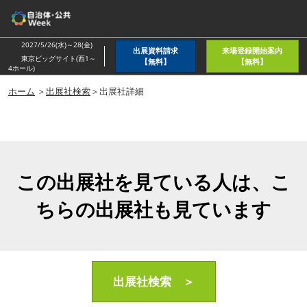
ス
キ
ッ
2027/5/26(水)～28(金)
出展資料請求
来場登録開始案内
プ
東京ビッグサイト(西1～
【無料】
【無料】
4ホール)
し
ホーム
＞
出展社検索
＞出展社詳細
て
進
む
この出展社を見ている人は、こ
ちらの出展社も見ています
出展社検索 ＞