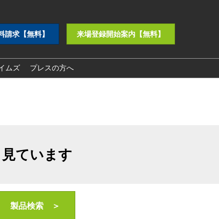
料請求【無料】
来場登録開始案内【無料】
イムズ
プレスの方へ
プレスリリース
ロゴダウンロード
も見ています
製品検索 ＞