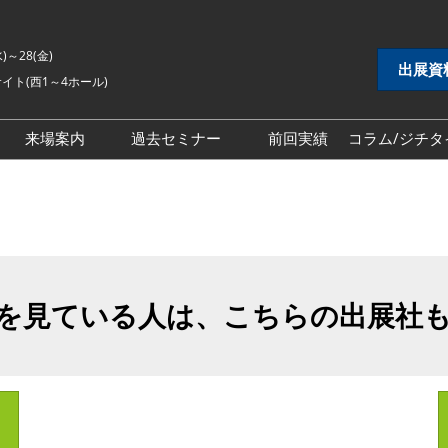
水)～28(金)
出展資
イト(西1～4ホール)
来場案内
過去セミナー
前回実績
コラム/ジチタ
DX展
自治体DX展
2026年セミナー
 EXPO
地方創生EXPO
2025年セミナー
シティ推進 EXPO
地域防災EXPO
2024年セミナー
EXPO
スマートシティ推進EXPO
を見ている人は、こちらの出展社
インフラ維持管理・
自治体インフラ維持管理・
対策展
老朽化対策展
 EXPO
地域福祉EXPO
ごみ処理・リサイク
自治体ごみ処理・リサイク
ル展