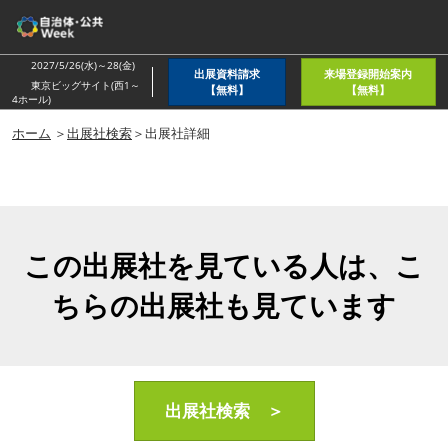
ス
キ
ッ
2027/5/26(水)～28(金)
出展資料請求
来場登録開始案内
プ
東京ビッグサイト(西1～
【無料】
【無料】
4ホール)
し
ホーム
＞
出展社検索
＞出展社詳細
て
進
む
この出展社を見ている人は、こ
ちらの出展社も見ています
出展社検索 ＞