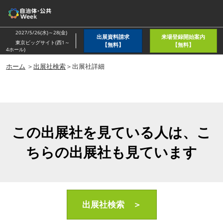
ス
キ
ッ
2027/5/26(水)～28(金)
出展資料請求
来場登録開始案内
プ
東京ビッグサイト(西1～
【無料】
【無料】
4ホール)
し
ホーム
＞
出展社検索
＞出展社詳細
て
進
む
この出展社を見ている人は、こ
ちらの出展社も見ています
出展社検索 ＞