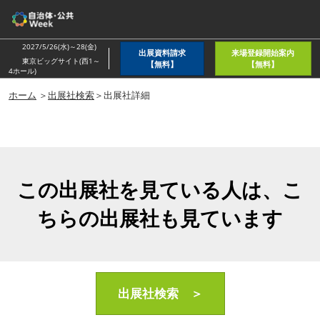
ス
キ
ッ
2027/5/26(水)～28(金)
出展資料請求
来場登録開始案内
プ
東京ビッグサイト(西1～
【無料】
【無料】
4ホール)
し
ホーム
＞
出展社検索
＞出展社詳細
て
進
む
この出展社を見ている人は、こ
ちらの出展社も見ています
出展社検索 ＞