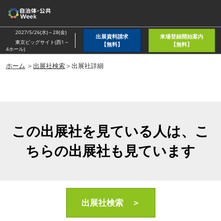
ス
キ
ッ
2027/5/26(水)～28(金)
出展資料請求
来場登録開始案内
プ
東京ビッグサイト(西1～
【無料】
【無料】
4ホール)
し
ホーム
＞
出展社検索
＞出展社詳細
て
進
む
この出展社を見ている人は、こ
ちらの出展社も見ています
出展社検索 ＞