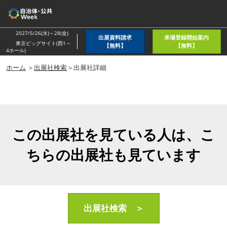
ス
キ
ッ
2027/5/26(水)～28(金)
出展資料請求
来場登録開始案内
プ
東京ビッグサイト(西1～
【無料】
【無料】
4ホール)
し
ホーム
＞
出展社検索
＞出展社詳細
て
進
む
この出展社を見ている人は、こ
ちらの出展社も見ています
出展社検索 ＞