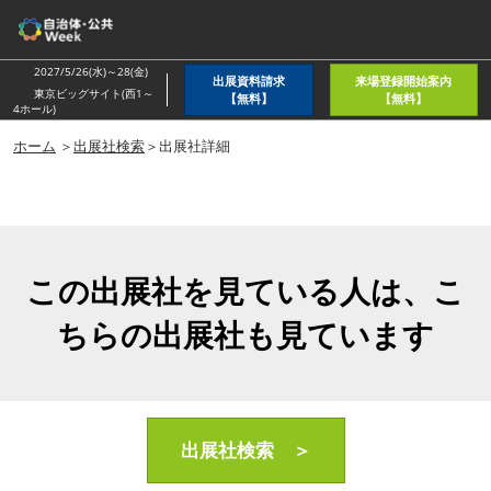
ス
キ
ッ
2027/5/26(水)～28(金)
出展資料請求
来場登録開始案内
プ
東京ビッグサイト(西1～
【無料】
【無料】
4ホール)
し
ホーム
＞
出展社検索
＞出展社詳細
て
進
む
この出展社を見ている人は、こ
ちらの出展社も見ています
出展社検索 ＞