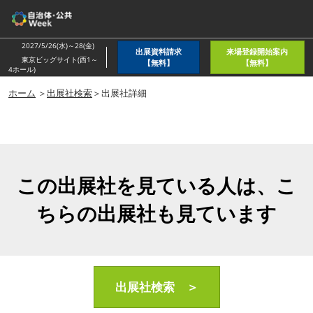
ス
キ
ッ
2027/5/26(水)～28(金)
出展資料請求
来場登録開始案内
プ
東京ビッグサイト(西1～
【無料】
【無料】
4ホール)
し
ホーム
＞
出展社検索
＞出展社詳細
て
進
む
この出展社を見ている人は、こ
ちらの出展社も見ています
出展社検索 ＞