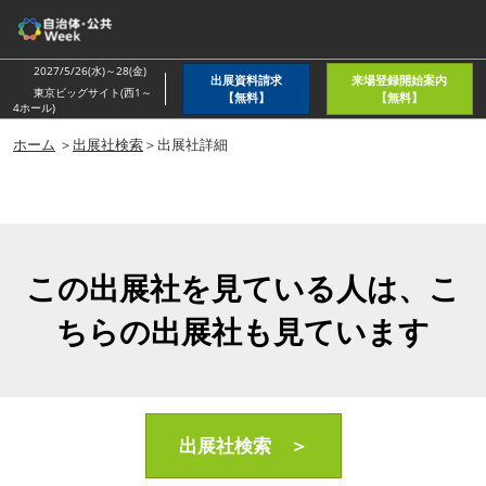
ス
キ
ッ
2027/5/26(水)～28(金)
出展資料請求
来場登録開始案内
プ
東京ビッグサイト(西1～
【無料】
【無料】
4ホール)
し
ホーム
＞
出展社検索
＞出展社詳細
て
進
む
この出展社を見ている人は、こ
ちらの出展社も見ています
出展社検索 ＞