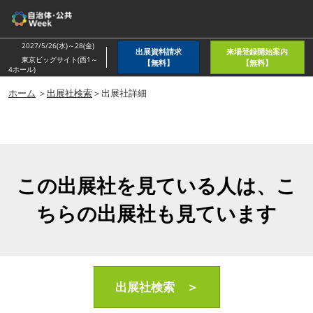
ス
キ
ッ
2027/5/26(水)～28(金)
出展資料請求
来場登録開始案内
プ
東京ビッグサイト(西1～
【無料】
【無料】
4ホール)
し
ホーム
＞
出展社検索
＞出展社詳細
て
進
む
この出展社を見ている人は、こ
ちらの出展社も見ています
出展社検索 ＞