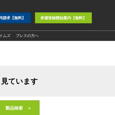
料請求【無料】
来場登録開始案内【無料】
イムズ
プレスの方へ
プレスリリース
ロゴダウンロード
も見ています
製品検索 ＞