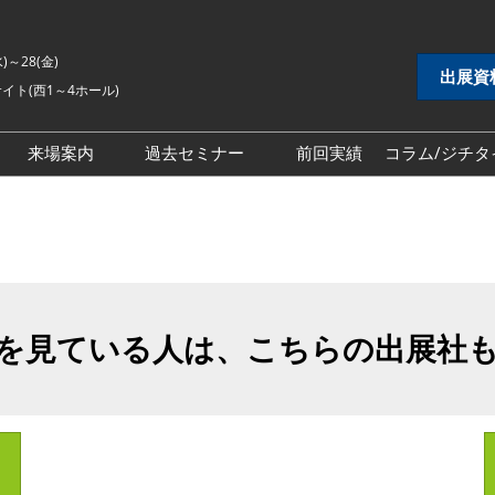
水)～28(金)
出展資
イト(西1～4ホール)
来場案内
過去セミナー
前回実績
コラム/ジチタ
DX展
自治体DX展
2026年セミナー
 EXPO
地方創生EXPO
2025年セミナー
シティ推進 EXPO
地域防災EXPO
2024年セミナー
EXPO
スマートシティ推進EXPO
を見ている人は、こちらの出展社
インフラ維持管理・
自治体インフラ維持管理・
対策展
老朽化対策展
 EXPO
地域福祉EXPO
ごみ処理・リサイク
自治体ごみ処理・リサイク
ル展