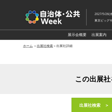
ス
キ
2027/5/26(
ッ
東京ビッグサ
プ
し
て
展示会概要
出展案内
進
自治体
ホーム
＞
出展社検索
＞出展社詳細
む
地方創生
スマート
地域防災
この出展社
自治体
老朽化
地域福祉
自治体
出展社検索 ＞
ル展