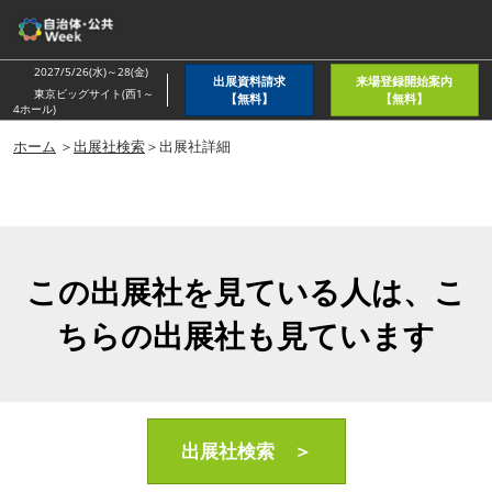
ス
キ
ッ
2027/5/26(水)～28(金)
出展資料請求
来場登録開始案内
プ
東京ビッグサイト(西1～
【無料】
【無料】
4ホール)
し
ホーム
＞
出展社検索
＞出展社詳細
て
進
む
この出展社を見ている人は、こ
ちらの出展社も見ています
出展社検索 ＞