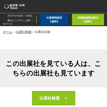
ス
キ
ッ
2027/5/26(水)～28(金)
出展資料請求
来場登録開始案内
プ
東京ビッグサイト(西1～
【無料】
【無料】
4ホール)
し
ホーム
＞
出展社検索
＞出展社詳細
て
進
む
この出展社を見ている人は、こ
ちらの出展社も見ています
出展社検索 ＞