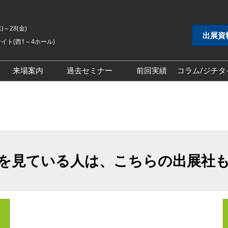
水)～28(金)
出展資
イト(西1～4ホール)
来場案内
過去セミナー
前回実績
コラム/ジチタ
DX展
自治体DX展
2026年セミナー
 EXPO
地方創生EXPO
2025年セミナー
シティ推進 EXPO
地域防災EXPO
2024年セミナー
EXPO
スマートシティ推進EXPO
を見ている人は、こちらの出展社
インフラ維持管理・
自治体インフラ維持管理・
対策展
老朽化対策展
 EXPO
地域福祉EXPO
ごみ処理・リサイク
自治体ごみ処理・リサイク
ル展