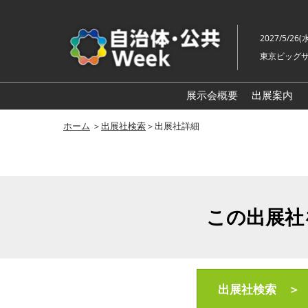
ス
キ
2027/5/26(
ッ
東京ビッグサ
プ
し
て
展示会概要
出展案内
進
自治体
ホーム
＞
出展社検索
＞出展社詳細
む
地方創生
スマート
地域防災
この出展社
自治体
老朽化
地域福祉
自治体
出展社検索 ＞
ル展