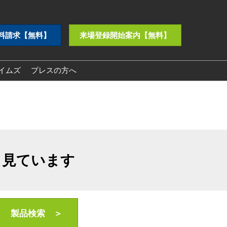
料請求【無料】
来場登録開始案内【無料】
イムズ
プレスの方へ
プレスリリース
ロゴダウンロード
も見ています
製品検索 ＞