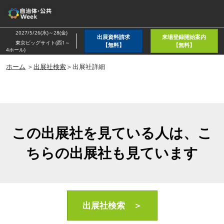
ス
キ
ッ
2027/5/26(水)～28(金)
出展資料請求
来場登録開始案内
プ
東京ビッグサイト(西1～
【無料】
【無料】
4ホール)
し
ホーム
＞
出展社検索
＞出展社詳細
て
進
む
この出展社を見ている人は、こ
ちらの出展社も見ています
出展社検索 ＞