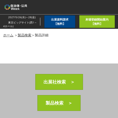
ス
キ
ッ
2027/5/26(水)～28(金)
出展資料請求
来場登録開始案内
プ
東京ビッグサイト(西1～
【無料】
【無料】
4ホール)
し
ホーム
＞
製品検索
＞製品詳細
て
進
む
出展社検索 ＞
製品検索 ＞