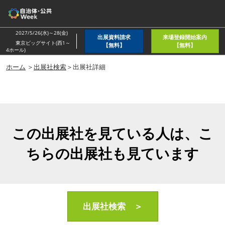
ス
キ
ッ
2027/5/26(水)～28(金)
出展資料請求
来場登録開始案内
プ
東京ビッグサイト(西1～
【無料】
【無料】
4ホール)
し
ホーム
＞
出展社検索
＞出展社詳細
て
進
む
この出展社を見ている人は、こ
ちらの出展社も見ています
出展社検索 ＞