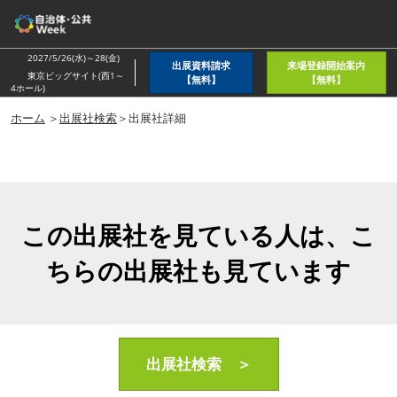
ス
キ
ッ
2027/5/26(水)～28(金)
出展資料請求
来場登録開始案内
プ
東京ビッグサイト(西1～
【無料】
【無料】
4ホール)
し
ホーム
＞
出展社検索
＞出展社詳細
て
進
む
この出展社を見ている人は、こ
ちらの出展社も見ています
出展社検索 ＞