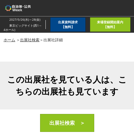
ス
キ
ッ
2027/5/26(水)～28(金)
出展資料請求
来場登録開始案内
プ
東京ビッグサイト(西1～
【無料】
【無料】
4ホール)
し
ホーム
＞
出展社検索
＞出展社詳細
て
進
む
この出展社を見ている人は、こ
ちらの出展社も見ています
出展社検索 ＞