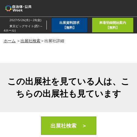
ス
キ
ッ
2027/5/26(水)～28(金)
出展資料請求
来場登録開始案内
プ
東京ビッグサイト(西1～
【無料】
【無料】
4ホール)
し
ホーム
＞
出展社検索
＞出展社詳細
て
進
む
この出展社を見ている人は、こ
ちらの出展社も見ています
出展社検索 ＞