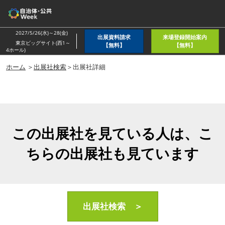
ス
キ
ッ
2027/5/26(水)～28(金)
出展資料請求
来場登録開始案内
プ
東京ビッグサイト(西1～
【無料】
【無料】
4ホール)
し
ホーム
＞
出展社検索
＞出展社詳細
て
進
む
この出展社を見ている人は、こ
ちらの出展社も見ています
出展社検索 ＞