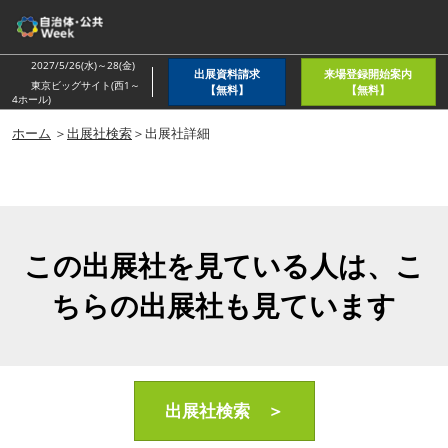
ス
キ
ッ
2027/5/26(水)～28(金)
出展資料請求
来場登録開始案内
プ
東京ビッグサイト(西1～
【無料】
【無料】
4ホール)
し
ホーム
＞
出展社検索
＞出展社詳細
て
進
む
この出展社を見ている人は、こ
ちらの出展社も見ています
出展社検索 ＞