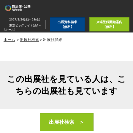
ス
キ
ッ
2027/5/26(水)～28(金)
出展資料請求
来場登録開始案内
プ
東京ビッグサイト(西1～
【無料】
【無料】
4ホール)
し
ホーム
＞
出展社検索
＞出展社詳細
て
進
む
この出展社を見ている人は、こ
ちらの出展社も見ています
出展社検索 ＞