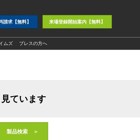
料請求【無料】
来場登録開始案内【無料】
イムズ
プレスの方へ
プレスリリース
ロゴダウンロード
も見ています
製品検索 ＞