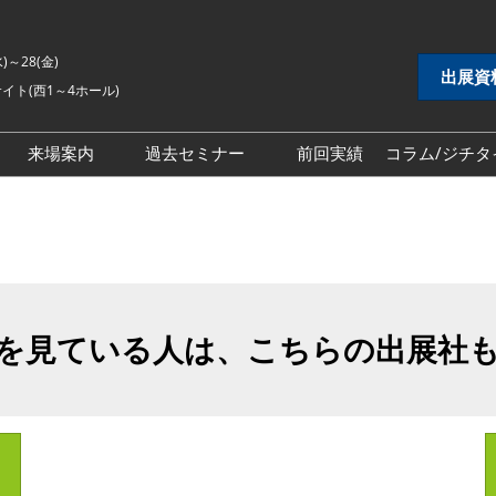
水)～28(金)
出展資
イト(西1～4ホール)
来場案内
過去セミナー
前回実績
コラム/ジチタ
DX展
自治体DX展
2026年セミナー
 EXPO
地方創生EXPO
2025年セミナー
シティ推進 EXPO
地域防災EXPO
2024年セミナー
EXPO
スマートシティ推進EXPO
を見ている人は、こちらの出展社
インフラ維持管理・
自治体インフラ維持管理・
対策展
老朽化対策展
 EXPO
地域福祉EXPO
ごみ処理・リサイク
自治体ごみ処理・リサイク
ル展