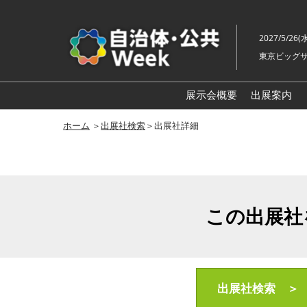
ス
キ
2027/5/26(
ッ
東京ビッグサ
プ
し
て
展示会概要
出展案内
進
自治体
ホーム
＞
出展社検索
＞出展社詳細
む
地方創生
スマート
地域防災
この出展社
自治体
老朽化
地域福祉
自治体
出展社検索 ＞
ル展