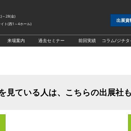
水)～28(金)
出展資
イト(西1～4ホール)
来場案内
過去セミナー
前回実績
コラム/ジチタ
DX展
自治体DX展
2026年セミナー
 EXPO
地方創生EXPO
2025年セミナー
シティ推進 EXPO
地域防災EXPO
2024年セミナー
EXPO
スマートシティ推進EXPO
を見ている人は、こちらの出展社
インフラ維持管理・
自治体インフラ維持管理・
対策展
老朽化対策展
 EXPO
地域福祉EXPO
ごみ処理・リサイク
自治体ごみ処理・リサイク
ル展