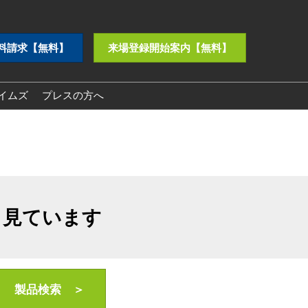
料請求【無料】
来場登録開始案内【無料】
イムズ
プレスの方へ
プレスリリース
ロゴダウンロード
も見ています
製品検索 ＞