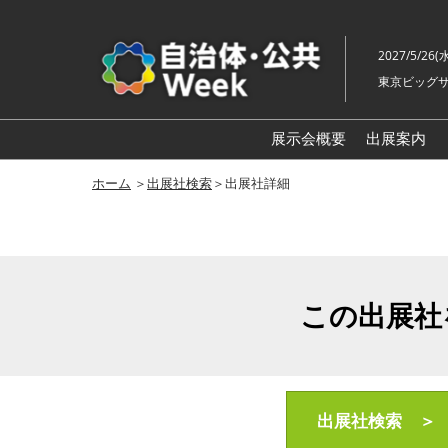
ス
キ
2027/5/26(
ッ
東京ビッグサ
プ
し
て
展示会概要
出展案内
進
自治体
ホーム
＞
出展社検索
＞出展社詳細
む
地方創生
スマート
地域防災
この出展社
自治体
老朽化
地域福祉
自治体
出展社検索 ＞
ル展