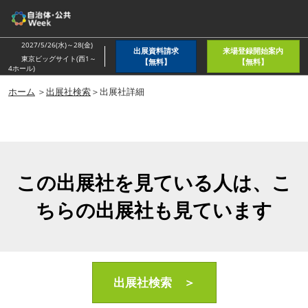
ス
キ
ッ
2027/5/26(水)～28(金)
出展資料請求
来場登録開始案内
プ
東京ビッグサイト(西1～
【無料】
【無料】
4ホール)
し
ホーム
＞
出展社検索
＞出展社詳細
て
進
む
この出展社を見ている人は、こ
ちらの出展社も見ています
出展社検索 ＞