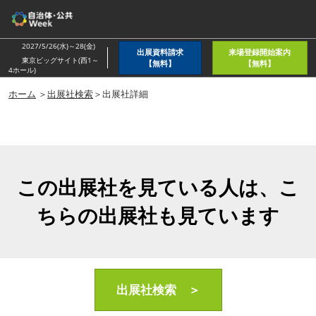
ス
キ
ッ
2027/5/26(水)～28(金)
出展資料請求
来場登録開始案内
プ
東京ビッグサイト(西1～
【無料】
【無料】
4ホール)
し
ホーム
＞
出展社検索
＞出展社詳細
て
進
む
この出展社を見ている人は、こ
ちらの出展社も見ています
出展社検索 ＞