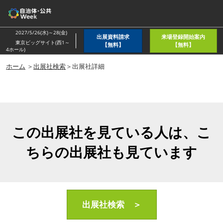
ス
キ
ッ
2027/5/26(水)～28(金)
出展資料請求
来場登録開始案内
プ
東京ビッグサイト(西1～
【無料】
【無料】
4ホール)
し
ホーム
＞
出展社検索
＞出展社詳細
て
進
む
この出展社を見ている人は、こ
ちらの出展社も見ています
出展社検索 ＞