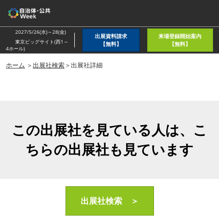
ス
キ
ッ
2027/5/26(水)～28(金)
出展資料請求
来場登録開始案内
プ
東京ビッグサイト(西1～
【無料】
【無料】
4ホール)
し
ホーム
＞
出展社検索
＞出展社詳細
て
進
む
この出展社を見ている人は、こ
ちらの出展社も見ています
出展社検索 ＞