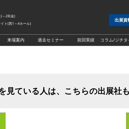
水)～28(金)
出展資
イト(西1～4ホール)
来場案内
過去セミナー
前回実績
コラム/ジチタ
DX展
自治体DX展
2026年セミナー
 EXPO
地方創生EXPO
2025年セミナー
シティ推進 EXPO
地域防災EXPO
2024年セミナー
EXPO
スマートシティ推進EXPO
を見ている人は、こちらの出展社
インフラ維持管理・
自治体インフラ維持管理・
対策展
老朽化対策展
 EXPO
地域福祉EXPO
ごみ処理・リサイク
自治体ごみ処理・リサイク
ル展