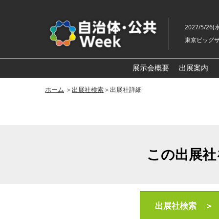
ス
キ
2027/5/26(
ッ
東京ビッグサ
プ
し
て
展示会概要
出展案内
進
自治体
ホーム
＞
出展社検索
＞出展社詳細
む
地方創生
スマート
地域防災
この出展社
自治体
老朽化
地域福祉
自治体
出展社検索 ＞
ル展