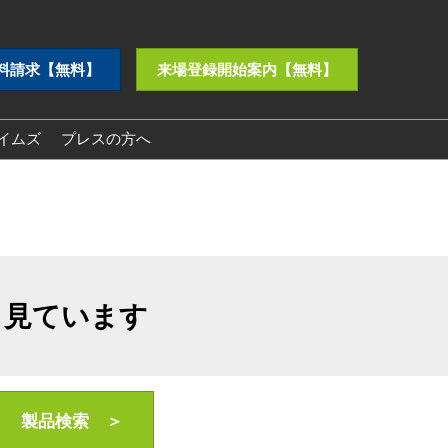
料請求【無料】
来場登録開始案内【無料】
イムズ
プレスの方へ
プレスリリース
ロゴダウンロード
も見ています
製品検索 ＞