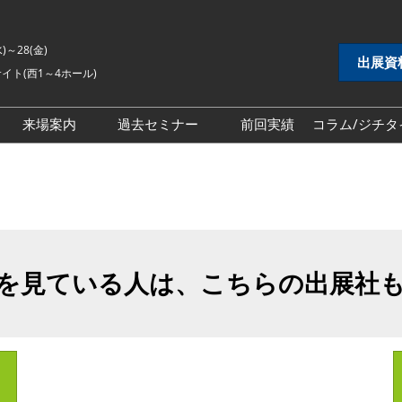
水)～28(金)
出展資
イト(西1～4ホール)
来場案内
過去セミナー
前回実績
コラム/ジチタ
DX展
自治体DX展
2026年セミナー
 EXPO
地方創生EXPO
2025年セミナー
シティ推進 EXPO
地域防災EXPO
2024年セミナー
EXPO
スマートシティ推進EXPO
を見ている人は、こちらの出展社
インフラ維持管理・
自治体インフラ維持管理・
対策展
老朽化対策展
 EXPO
地域福祉EXPO
ごみ処理・リサイク
自治体ごみ処理・リサイク
ル展