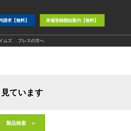
料請求【無料】
来場登録開始案内【無料】
イムズ
プレスの方へ
プレスリリース
ロゴダウンロード
も見ています
製品検索 ＞