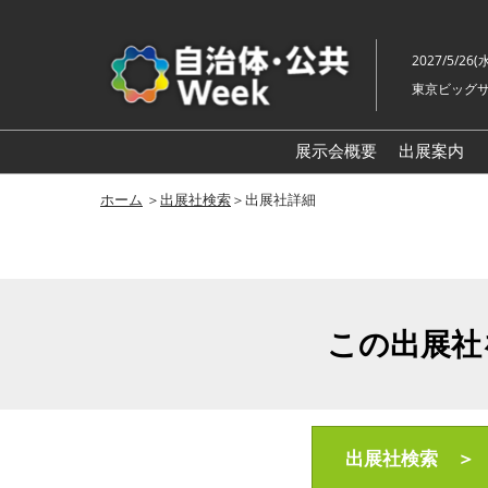
ス
キ
2027/5/26(
ッ
東京ビッグサ
プ
し
て
展示会概要
出展案内
進
自治体
ホーム
＞
出展社検索
＞出展社詳細
む
地方創生
スマート
地域防災
この出展社
自治体
老朽化
地域福祉
自治体
出展社検索 ＞
ル展