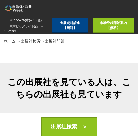
ス
キ
ッ
2027/5/26(水)～28(金)
出展資料請求
来場登録開始案内
プ
東京ビッグサイト(西1～
【無料】
【無料】
4ホール)
し
ホーム
＞
出展社検索
＞出展社詳細
て
進
む
この出展社を見ている人は、こ
ちらの出展社も見ています
出展社検索 ＞