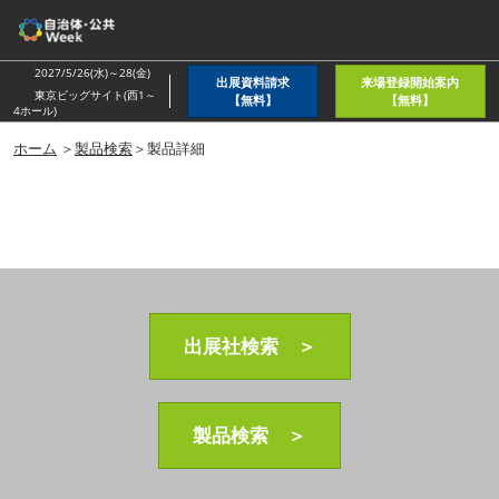
ス
キ
ッ
2027/5/26(水)～28(金)
出展資料請求
来場登録開始案内
プ
東京ビッグサイト(西1～
【無料】
【無料】
4ホール)
し
ホーム
＞
製品検索
＞製品詳細
て
進
む
出展社検索 ＞
製品検索 ＞