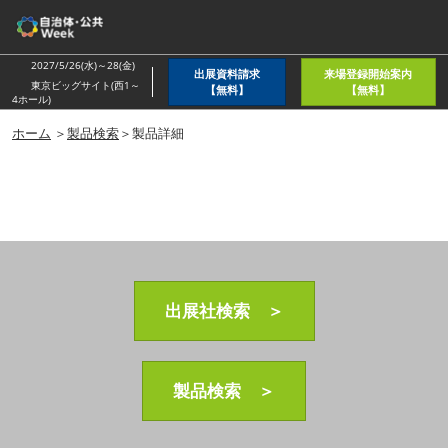
ス
キ
ッ
2027/5/26(水)～28(金)
出展資料請求
来場登録開始案内
プ
東京ビッグサイト(西1～
【無料】
【無料】
4ホール)
し
ホーム
＞
製品検索
＞製品詳細
て
進
む
出展社検索 ＞
製品検索 ＞