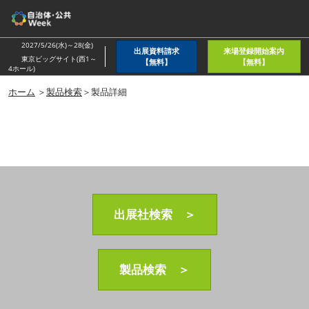
ス
キ
ッ
2027/5/26(水)～28(金)
出展資料請求
来場登録開始案内
プ
東京ビッグサイト(西1～
【無料】
【無料】
4ホール)
し
ホーム
＞
製品検索
＞製品詳細
て
進
む
出展社検索 ＞
製品検索 ＞