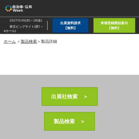
ス
キ
ッ
2027/5/26(水)～28(金)
出展資料請求
来場登録開始案内
プ
東京ビッグサイト(西1～
【無料】
【無料】
4ホール)
し
ホーム
＞
製品検索
＞製品詳細
て
進
む
出展社検索 ＞
製品検索 ＞