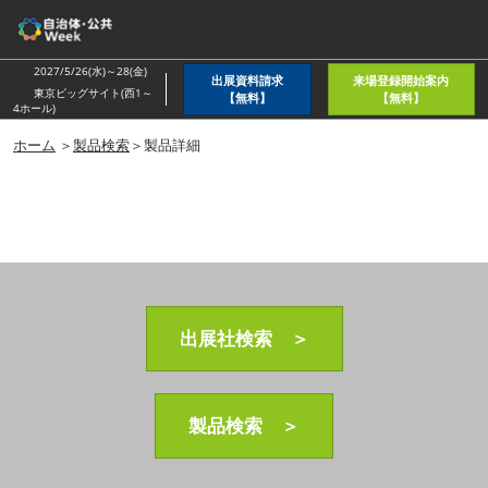
ス
キ
ッ
2027/5/26(水)～28(金)
出展資料請求
来場登録開始案内
プ
東京ビッグサイト(西1～
【無料】
【無料】
4ホール)
し
ホーム
＞
製品検索
＞製品詳細
て
進
む
出展社検索 ＞
製品検索 ＞