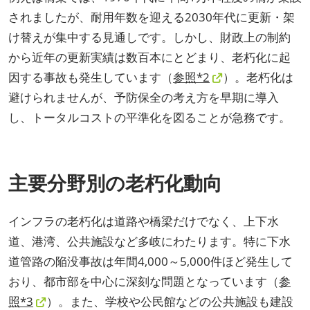
されましたが、耐用年数を迎える2030年代に更新・架
け替えが集中する見通しです。しかし、財政上の制約
から近年の更新実績は数百本にとどまり、老朽化に起
因する事故も発生しています（
参照*2
）。老朽化は
避けられませんが、予防保全の考え方を早期に導入
し、トータルコストの平準化を図ることが急務です。
主要分野別の老朽化動向
インフラの老朽化は道路や橋梁だけでなく、上下水
道、港湾、公共施設など多岐にわたります。特に下水
道管路の陥没事故は年間4,000～5,000件ほど発生して
おり、都市部を中心に深刻な問題となっています（
参
照*3
）。また、学校や公民館などの公共施設も建設