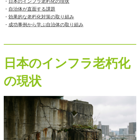
・
日本のインフラ老朽化の現状
・
自治体が直面する課題
・
効果的な老朽化対策の取り組み
・
成功事例から学ぶ自治体の取り組み
日本のインフラ老朽化
の現状