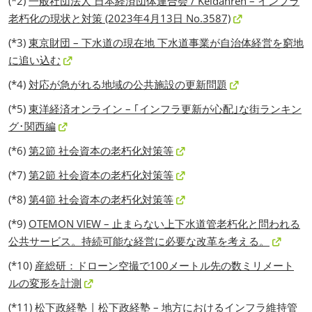
(*2)
一般社団法人 日本経済団体連合会 / Keidanren – インフラ
老朽化の現状と対策 (2023年4月13日 No.3587)
(*3)
東京財団 – 下水道の現在地 下水道事業が自治体経営を窮地
に追い込む
(*4)
対応が急がれる地域の公共施設の更新問題
(*5)
東洋経済オンライン – ｢インフラ更新が心配｣な街ランキン
グ･関西編
(*6)
第2節 社会資本の老朽化対策等
(*7)
第2節 社会資本の老朽化対策等
(*8)
第4節 社会資本の老朽化対策等
(*9)
OTEMON VIEW – 止まらない上下水道管老朽化と問われる
公共サービス。持続可能な経営に必要な改革を考える。
(*10)
産総研：ドローン空撮で100メートル先の数ミリメート
ルの変形を計測
(*11)
松下政経塾 | 松下政経塾 – 地方におけるインフラ維持管