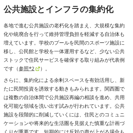
公共施設とインフラの集約化
各地で進む公共施設の老朽化を踏まえ、大規模な集約
化や統廃合を行って維持管理負担を軽減する自治体も
増えています。学校のプールを民間のスポーツ施設に
移し、公民館と学校を一体運用するなど、少ない公共
ストックで住民サービスを確保する取り組みが代表例
です（
参照*2
）。
さらに、集約化による余剰スペースを有効活用し、新
たに民間投資を誘致する動きもみられます。関西圏で
は複数の自治体間で公共施設再編の相談を進め、共用
化可能な領域を洗い出す試みが行われています。公共
施設を段階的に削減していくには、住民とのコミュニ
ケーションや将来的な生活圏を見据えた慎重な計画づ
くりが重要です。短期的には反対の声が上がる場合も