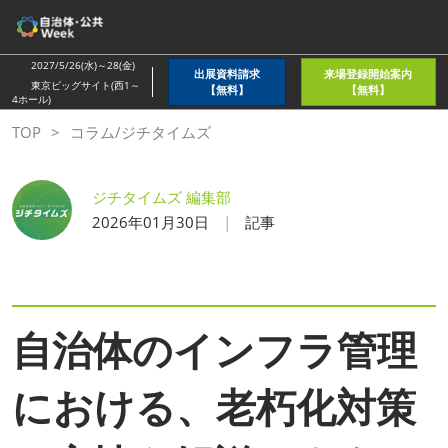
ス
キ
ッ
2027/5/26(水)～28(金)
出展資料請求
来場登録開始案内
プ
東京ビッグサイト(西1～
【無料】
【無料】
4ホール)
し
TOP
コラム/ジチタイムズ
て
進
む
ジチタイムズ 編集部
2026年01月30日
記事
自治体のインフラ管理
における、老朽化対策