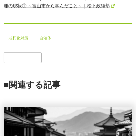
理の現状① ～富山市から学んだこと～ | 松下政経塾
老朽化対策
自治体
検
索
■関連する記事