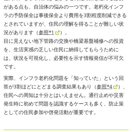
がある点も、自治体の悩みの一つです。老朽化インフ
ラの予防保全は事後保全より費用を3割程度削減できる
とされていますが、住民の理解を得ることが難しい状
況があります（
参照*1
）。
目に見えない地下管路の交換や橋梁基盤補修への投資
を、生活実感の乏しい住民に納得してもらうために
は、状況を可視化し、必要性を示す情報発信が不可欠
です。
実際、インフラ老朽化問題を「知っていた」という回
答が3割ほどにとどまる調査結果もあり（
参照*4
）、
住民への周知は十分とはいえません。通行止めや災害
発生時に初めて問題を認識するケースも多く、防止策
としての住民参加や啓発活動が重要です。